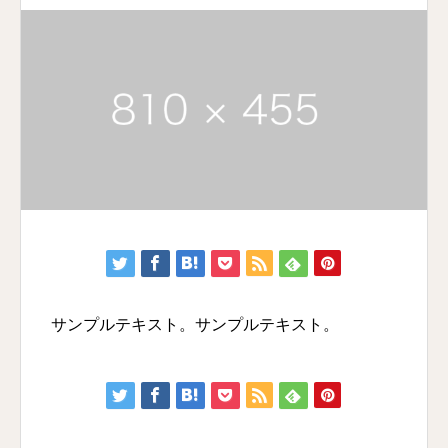
サンプルテキスト。サンプルテキスト。