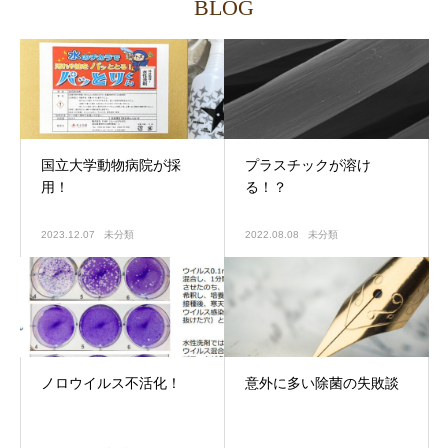
BLOG
国立大学動物病院が採
プラスチックが溶け
用！
る！？
2023.12.07
未分類
2022.08.08
未分類
ノロウイルス不活化！
意外に多い除菌の失敗談